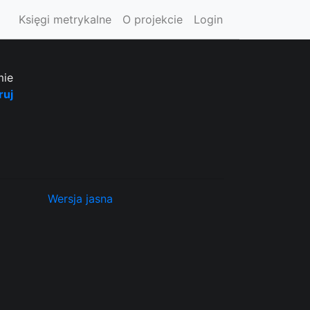
Księgi metrykalne
O projekcie
Login
mie
ruj
Wersja jasna