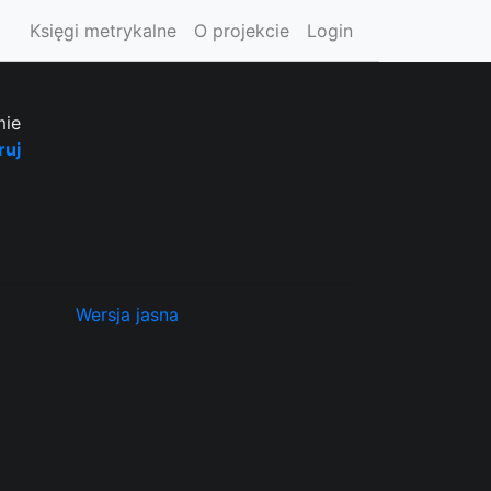
Księgi metrykalne
O projekcie
Login
mie
ruj
Wersja jasna